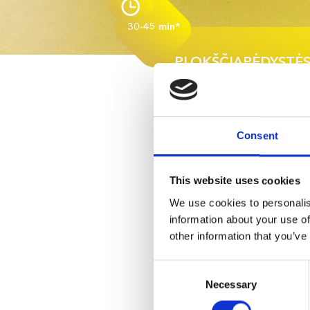
30-45 min*
PLOKŠČIAPĖDYSTĖS
Rekomenduojame individualius ir
užsiėmimus su kineziterapeutu;
Supažindinsime su taisyklinga 
Consent
padėtimi;
Nustatysime kineziterapinę diag
This website uses cookies
Pasimokysime pratimų plokščiapė
We use cookies to personalis
Pakonsultuosime dėl taisyklingo
information about your use of
other information that you’ve
Consent
Necessary
Selection
Persirgtos ligos (rachitas);