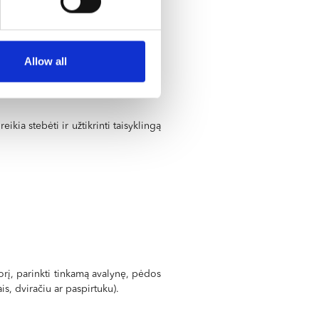
Allow all
kia stebėti ir užtikrinti taisyklingą
orį, parinkti tinkamą avalynę, pėdos
is, dviračiu ar paspirtuku).