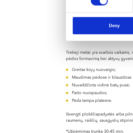
Buvusios traumos (lūžiai, raiščių
Netinkama avalynė;
Mažas fizinis aktyvumas;
Paveldimumas;
Deny
Pėdos raiščių ir raumenų silpnu
Antsvoris.
Tretieji metai yra svarbūs vaikams, 
pėdos formavimą bei aktyvų gyveni
Greitas kojų nuovargis;
Maudimas pėdose ir blauzdose 
Nuvaikščiota vidinė batų pusė;
Pado nuospaudos;
Pėda tampa platesne.
Išvengti plokščiapadystės arba piln
raumenų, raiščių, sausgyslių stiprin
*Užsiėmimas trunka 30-45 min.