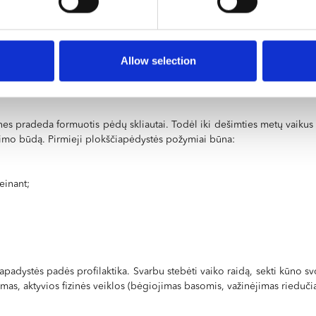
 plyšimai);
Allow selection
mas;
nes pradeda formuotis pėdų skliautai. Todėl iki dešimties metų vaikus rei
mo būdą. Pirmieji plokščiapėdystės požymiai būna:
einant;
apadystės padės profilaktika. Svarbu stebėti vaiko raidą, sekti kūno sv
imas, aktyvios fizinės veiklos (bėgiojimas basomis, važinėjimas riedučia