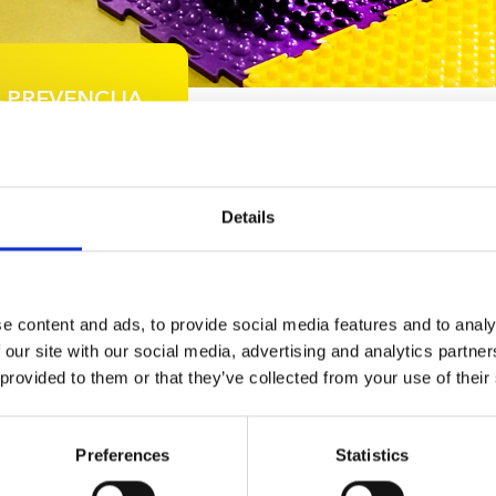
 PREVENCIJA
 / ar grupinius
Pėdos labai svarbi mūsų kūno da
taisyklinga kūno laikysena bei e
pėdos anatomine
smūgius ir amortizuoti kūnui tenka
Details
judėjimo metu. Sumažėjus pėdos skl
plokščiapadystė. Plokščiapėdytė 
nozę;
deformacija. 95 % atvejų būna į
plokščiapėdystei įtakos turi:
dystės profilaktikai;
e content and ads, to provide social media features and to analy
s avalynės nešiojimo.
 our site with our social media, advertising and analytics partn
 provided to them or that they’ve collected from your use of their
Preferences
Statistics