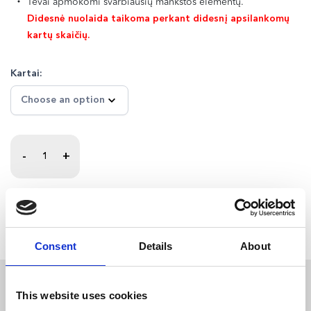
Tėvai apmokomi svarbiausių mankštos elementų.
Didesnė nuolaida taikoma perkant didesnį apsilankomų
kartų skaičių.
Kartai:
INDIVIDUALI
KINEZITERAPIJA
-
+
KŪDIKIAMS/
VAIKAMS
(1-
ADD TO CART
5
M.)
quantity
Consent
Details
About
This website uses cookies