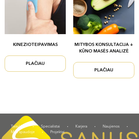
KINEZIOTEIPAVIMAS
MITYBOS KONSULTACIJA +
KŪNO MASĖS ANALIZĖ
PLAČIAU
PLAČIAU
Taisyklės
Specialistai
Karjera
Naujienos
Mes spaudoje
Projektai