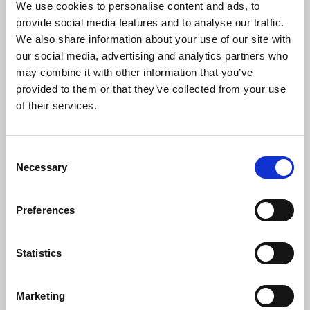
DESCRIPTION
We use cookies to personalise content and ads, to
provide social media features and to analyse our traffic.
We also share information about your use of our site with
Individualios kineziterapijos metu siekiama išmokyti
our social media, advertising and analytics partners who
kūdikį teisingų judesių modelių, skatinamas jo raidos
may combine it with other information that you’ve
etapui būdingų įgūdžių formavimasis. Šios mankštos
provided to them or that they’ve collected from your use
metu atliekami vaiko amžiui bei raidai pritaikyti pratimai,
of their services.
normalizuojamas raumenų tonusas, koordinuojamas
raumenų darbas, sąnarių paslankumas. Kūdikių mankšta
Consent
koreguoja raidos vystymosi sutrikimus, raumenų tonuso
Necessary
Selection
disbalansą. Kineziterapijos kūdikiams metu taikomas
atpalaiduojantis arba švelnus stimuliuojantis raumenis
Preferences
masažas, atliekami pasyvūs ir skatinami aktyvūs judesiai,
jei reikia, pasyvus tempimas. Naudojant terapinį kamuolį,
Statistics
volą lavinama kūdikio pusiausvyra. Mankštos metu
dalyvaujantys tėvai taip pat įtraukiami bei apmokomi
svarbiausių mankštos elementų. Tai leidžia tėvams geriau
Marketing