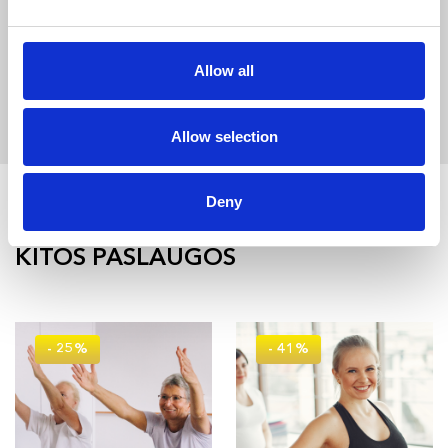
pažinti savo vaiko raidą.
Individuali kineziterapija kūdikiams trunka apie 30 min.
Allow all
Allow selection
Deny
KITOS PASLAUGOS
- 25%
- 41%