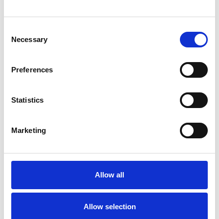
07-28
Consent
Necessary
Selection
Preferences
Statistics
Marketing
VISUOMENĖS SVEIKATOS SPECIALISTAS,
TRENERIS TOMAS: SVEIKATOS IR GEROS
SAVIJAUTOS TOLI IEŠKOTI NEBŪTINA
Allow all
Allow selection
07-28